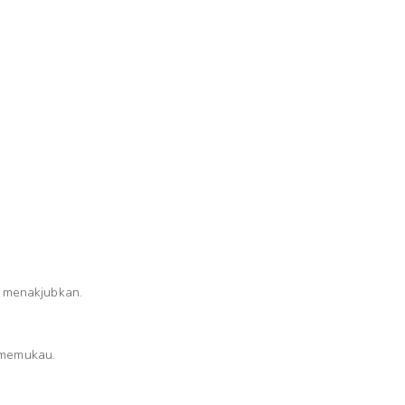
g menakjubkan.
 memukau.