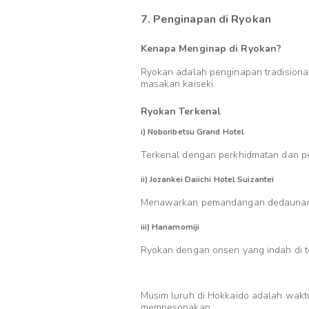
7. Penginapan di Ryokan
Kenapa Menginap di Ryokan?
Ryokan adalah penginapan tradisional
masakan kaiseki.
Ryokan Terkenal
i) Noboribetsu Grand Hotel
Terkenal dengan perkhidmatan dan p
ii) Jozankei Daiichi Hotel Suizantei
Menawarkan pemandangan dedaunan 
iii) Hanamomiji
Ryokan dengan onsen yang indah di 
Musim luruh di Hokkaido adalah wakt
mempesonakan.