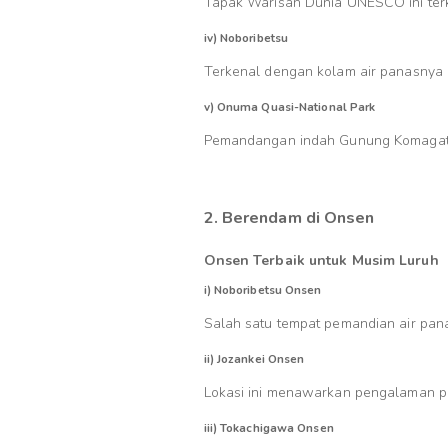
Tapak Warisan Dunia UNESCO ini terk
iv) Noboribetsu
Terkenal dengan kolam air panasnya 
v) Onuma Quasi-National Park
Pemandangan indah Gunung Komagatak
2. Berendam di Onsen
Onsen Terbaik untuk Musim Luruh
i) Noboribetsu Onsen
Salah satu tempat pemandian air pan
ii) Jozankei Onsen
Lokasi ini menawarkan pengalaman p
iii) Tokachigawa Onsen