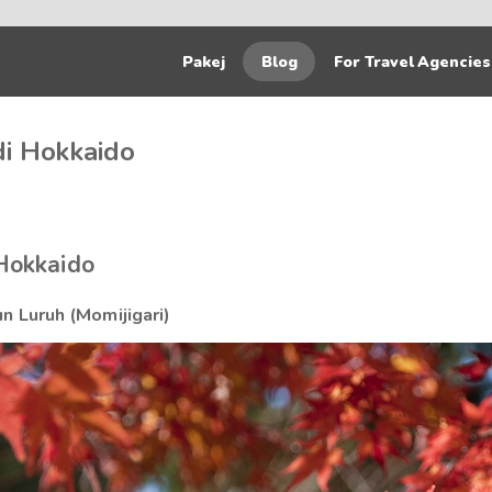
Pakej
Blog
For Travel Agencies
di Hokkaido
 Hokkaido
 Luruh (Momijigari)