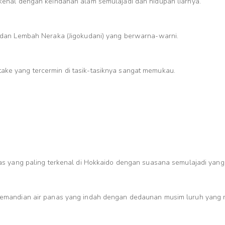
enal dengan keindahan alam semulajadi dan hidupan liarnya.
dan Lembah Neraka (Jigokudani) yang berwarna-warni.
e yang tercermin di tasik-tasiknya sangat memukau.
as yang paling terkenal di Hokkaido dengan suasana semulajadi yan
emandian air panas yang indah dengan dedaunan musim luruh yang