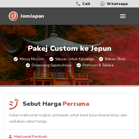
Call
Whatsapp
JomJapan
Pakej Custom ke Jepun
Mesra Muslim
Sesuai Untuk Keluarga
Bebas Stres
Dirancang Sepenuhnya
Premium & Selesa
Sebut Harga
Percuma
Isikan maklumat ringkas di bawah untuk kami bina itinerari khas dan
sediakan sebut harga.
Maklumat Peribadi