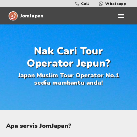
Call
Whatsapp
JomJapan
Nak Cari Tour
Operator Jepun?
Japan Muslim Tour Operator No.1
sedia mambantu anda!
Apa servis JomJapan?