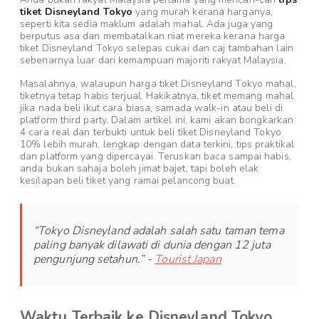
tiket Disneyland Tokyo
yang murah kerana harganya,
seperti kita sedia maklum adalah mahal. Ada juga yang
berputus asa dan membatalkan niat mereka kerana harga
tiket Disneyland Tokyo selepas cukai dan caj tambahan lain
sebenarnya luar dari kemampuan majoriti rakyat Malaysia.
Masalahnya, walaupun harga tiket Disneyland Tokyo mahal,
tiketnya tetap habis terjual. Hakikatnya, tiket memang mahal
jika nada beli ikut cara biasa, samada walk-in atau beli di
platform third party. Dalam artikel ini, kami akan bongkarkan
4 cara real dan terbukti untuk beli tiket Disneyland Tokyo
10% lebih murah, lengkap dengan data terkini, tips praktikal
dan platform yang dipercayai. Teruskan baca sampai habis,
anda bukan sahaja boleh jimat bajet, tapi boleh elak
kesilapan beli tiket yang ramai pelancong buat.
“
Tokyo Disneyland adalah salah satu taman tema
paling banyak dilawati di dunia dengan 12 juta
pengunjung setahun.
” -
Tourist Japan
Waktu Terbaik ke Disneyland Tokyo