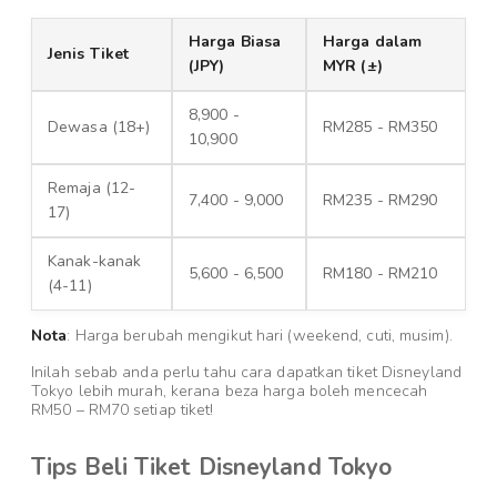
Harga Biasa
Harga dalam
Jenis Tiket
(JPY)
MYR (±)
8,900 -
Dewasa (18+)
RM285 - RM350
10,900
Remaja (12-
7,400 - 9,000
RM235 - RM290
17)
Kanak-kanak
5,600 - 6,500
RM180 - RM210
(4-11)
Nota
: Harga berubah mengikut hari (weekend, cuti, musim).
Inilah sebab anda perlu tahu cara dapatkan tiket Disneyland
Tokyo lebih murah, kerana beza harga boleh mencecah
RM50 – RM70 setiap tiket!
Tips Beli Tiket Disneyland Tokyo