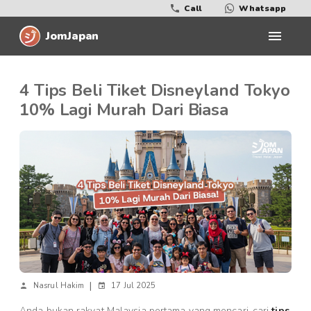
Call
Whatsapp
JomJapan
4 Tips Beli Tiket Disneyland Tokyo
10% Lagi Murah Dari Biasa
|
Nasrul Hakim
17 Jul 2025
Anda bukan rakyat Malaysia pertama yang mencari-cari
tips