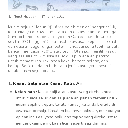
|
Nurul Hidayah
9 Jan 2025
Musim sejuk di Jepun (冬,
fuyu
) boleh menjadi sangat sejuk,
terutamanya di kawasan utara dan di kawasan pegunungan.
Suhu di bandar seperti Tokyo dan Osaka boleh turun ke
sekitar 0°C hingga 5°C manakala kawasan seperti Hokkaido
dan daerah pegunungan boleh mencapai suhu lebih rendah,
bahkan mencapai -10°C atau lebih. Oleh itu, memilih kasut
yang sesuai untuk musim sejuk di Jepun adalah penting
untuk memastikan kaki anda kekal hangat, selesa, dan
kering. Berikut adalah beberapa jenis kasut yang sesuai
untuk musim sejuk di Jepun :
1.
Kasut Salji atau Kasut Kalis Air
Kelebihan :
Kasut salji atau kasut yang direka khusus
untuk cuaca sejuk dan salji adalah pilihan terbaik untuk
musim sejuk di Jepun, terutamanya jika anda berada di
kawasan bersalji. Kasut ini biasanya kalis air, mempunyai
lapisan insulasi yang baik, dan tapak yang direka untuk
mencengkam permukaan licin seperti salji dan ais.