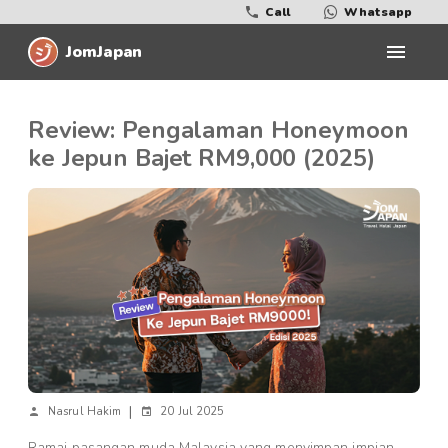
Call
Whatsapp
JomJapan
Review: Pengalaman Honeymoon
ke Jepun Bajet RM9,000 (2025)
|
Nasrul Hakim
20 Jul 2025
Ramai pasangan muda Malaysia yang menyimpan impian