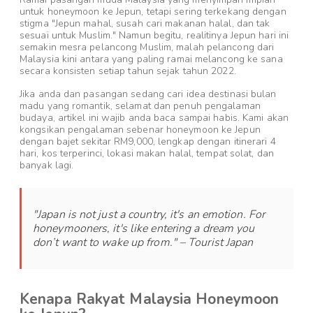
untuk honeymoon ke Jepun, tetapi sering terkekang dengan
stigma "Jepun mahal, susah cari makanan halal, dan tak
sesuai untuk Muslim." Namun begitu, realitinya Jepun hari ini
semakin mesra pelancong Muslim, malah pelancong dari
Malaysia kini antara yang paling ramai melancong ke sana
secara konsisten setiap tahun sejak tahun 2022.
Jika anda dan pasangan sedang cari idea destinasi bulan
madu yang romantik, selamat dan penuh pengalaman
budaya, artikel ini wajib anda baca sampai habis. Kami akan
kongsikan pengalaman sebenar honeymoon ke Jepun
dengan bajet sekitar RM9,000, lengkap dengan itinerari 4
hari, kos terperinci, lokasi makan halal, tempat solat, dan
banyak lagi.
"Japan is not just a country, it's an emotion. For
honeymooners, it's like entering a dream you
don’t want to wake up from." – Tourist Japan
Kenapa Rakyat Malaysia Honeymoon